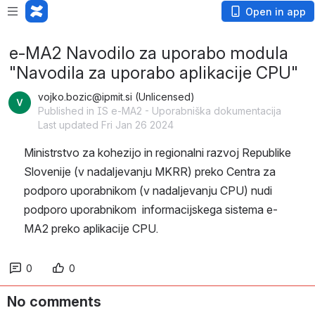
Open in app
e-MA2 Navodilo za uporabo modula
"Navodila za uporabo aplikacije CPU"
vojko.bozic@ipmit.si (Unlicensed)
Published in IS e-MA2 - Uporabniška dokumentacija
Last updated Fri Jan 26 2024
Ministrstvo za kohezijo in regionalni razvoj Republike 
Slovenije (v nadaljevanju MKRR) preko Centra za 
podporo uporabnikom (v nadaljevanju CPU) nudi 
podporo uporabnikom  informacijskega sistema e-
MA2 preko aplikacije CPU.
0
0
No comments