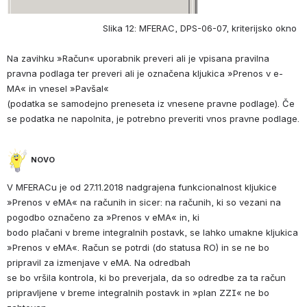
                                   Slika 12: MFERAC, DPS-06-07, kriterijsko okno 
Na zavihku »Račun« uporabnik preveri ali je vpisana pravilna 
pravna podlaga ter preveri ali je označena kljukica »Prenos v e-
MA« in vnesel »Pavšal« 
(podatka se samodejno preneseta iz vnesene pravne podlage). Če 
se podatka ne napolnita, je potrebno preveriti vnos pravne podlage.
NOVO
V MFERACu je od 27.11.2018 nadgrajena funkcionalnost kljukice 
»Prenos v eMA« na računih in sicer: na računih, ki so vezani na 
pogodbo označeno za »Prenos v eMA« in, ki 
bodo plačani v breme integralnih postavk, se lahko umakne kljukica 
»Prenos v eMA«. Račun se potrdi (do statusa RO) in se ne bo 
pripravil za izmenjave v eMA. Na odredbah 
se bo vršila kontrola, ki bo preverjala, da so odredbe za ta račun 
pripravljene v breme integralnih postavk in »plan ZZI« ne bo 