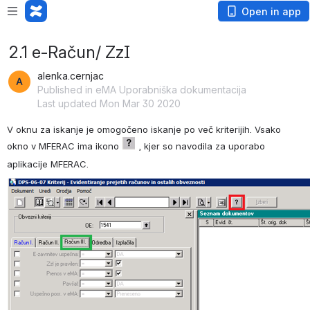
Open in app
2.1 e-Račun/ ZzI
alenka.cernjac
Published in eMA Uporabniška dokumentacija
Last updated Mon Mar 30 2020
V oknu za iskanje je omogočeno iskanje po več kriterijih. Vsako 
okno v MFERAC ima ikono 
 , kjer so navodila za uporabo 
aplikacije MFERAC.