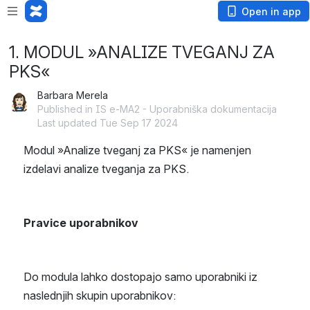
Open in app
1. MODUL »ANALIZE TVEGANJ ZA
PKS«
Barbara Merela
Published in IS e-MA2 - Uporabniška dokumentacija
Last updated Tue Sep 17 2024
Modul »Analize tveganj za PKS« je namenjen 
izdelavi analize tveganja za PKS.
Pravice uporabnikov
Do modula lahko dostopajo samo uporabniki iz 
naslednjih skupin uporabnikov: