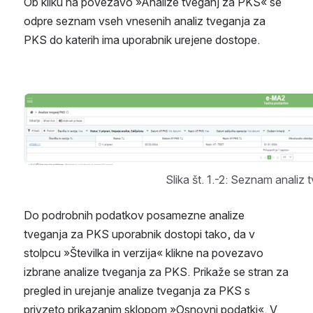
Ob kliku na povezavo »Analize tveganj za PKS« se 
odpre seznam vseh vnesenih analiz tveganja za 
PKS do katerih ima uporabnik urejene dostope.
Open
Slika št. 1.-2: Seznam analiz
Do podrobnih podatkov posamezne analize 
tveganja za PKS uporabnik dostopi tako, da v 
stolpcu »Številka in verzija« klikne na povezavo 
izbrane analize tveganja za PKS. Prikaže se stran za 
pregled in urejanje analize tveganja za PKS s 
privzeto prikazanim sklopom »Osnovni podatki«. V 