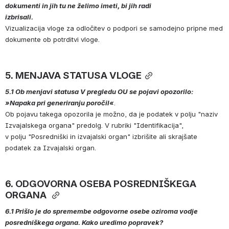
dokumenti in jih tu ne želimo imeti, bi jih radi 
izbrisali. 
Vizualizacija vloge za odločitev o podpori se samodejno pripne med 
dokumente ob potrditvi vloge.
5. MENJAVA STATUSA VLOGE
5.1 Ob menjavi statusa V pregledu OU se pojavi opozorilo: 
»Napaka pri generiranju poročil«
. 
Ob pojavu takega opozorila je možno, da je podatek v polju "naziv 
Izvajalskega organa" predolg. V rubriki "Identifikacija", 
v polju "Posredniški in izvajalski organ" izbrišite ali skrajšate 
podatek za Izvajalski organ. 
6. ODGOVORNA OSEBA POSREDNIŠKEGA 
ORGANA 
6.1 Prišlo je do spremembe odgovorne osebe oziroma vodje 
posredniškega organa. Kako uredimo popravek? 