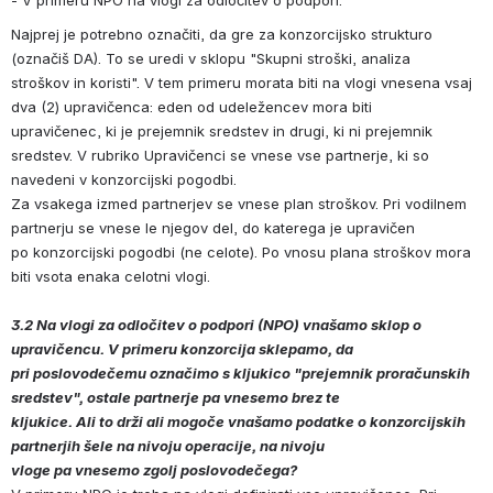
Najprej je potrebno označiti, da gre za konzorcijsko strukturo 
(označiš DA). To se uredi v sklopu "Skupni stroški, analiza 
stroškov in koristi". V tem primeru morata biti na vlogi vnesena vsaj 
dva (2) upravičenca: eden od udeležencev mora biti 
upravičenec, ki je prejemnik sredstev in drugi, ki ni prejemnik 
sredstev. V rubriko Upravičenci se vnese vse partnerje, ki so 
navedeni v konzorcijski pogodbi. 
Za vsakega izmed partnerjev se vnese plan stroškov. Pri vodilnem 
partnerju se vnese le njegov del, do katerega je upravičen 
po konzorcijski pogodbi (ne celote). Po vnosu plana stroškov mora 
biti vsota enaka celotni vlogi.
3.2 Na vlogi za odločitev o podpori (NPO) vnašamo sklop o 
upravičencu. V primeru konzorcija sklepamo, da 
pri poslovodečemu označimo s kljukico "prejemnik proračunskih 
sredstev", ostale partnerje pa vnesemo brez te 
kljukice. Ali to drži ali mogoče vnašamo podatke o konzorcijskih 
partnerjih šele na nivoju operacije, na nivoju
vloge pa vnesemo zgolj poslovodečega?