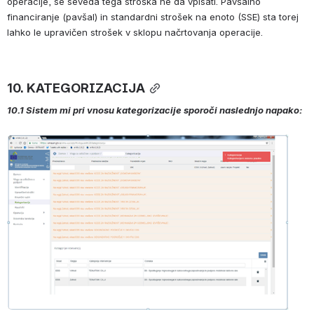
operacije, se seveda tega stroška ne da vpisati. Pavšalno 
financiranje (pavšal) in standardni strošek na enoto (SSE) sta torej 
lahko le upravičen strošek v sklopu načrtovanja operacije.
10. KATEGORIZACIJA
10.1 Sistem mi pri vnosu kategorizacije sporoči naslednjo napako:
Open