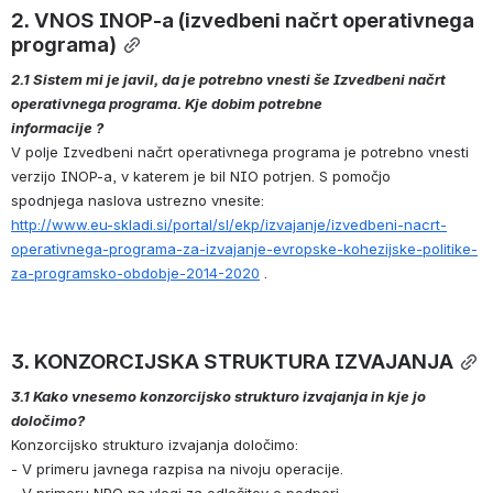
2. VNOS INOP-a (izvedbeni načrt operativnega 
programa)
2.1 Sistem mi je javil, da je potrebno vnesti še Izvedbeni načrt 
operativnega programa. Kje dobim potrebne 
informacije ? 
V polje Izvedbeni načrt operativnega programa je potrebno vnesti 
verzijo INOP-a, v katerem je bil NIO potrjen. S pomočjo 
spodnjega naslova ustrezno vnesite: 
http://www.eu-skladi.si/portal/sl/ekp/izvajanje/izvedbeni-nacrt-
operativnega-programa-za-izvajanje-evropske-kohezijske-politike-
za-programsko-obdobje-2014-2020
 .
3. KONZORCIJSKA STRUKTURA IZVAJANJA
3.1 Kako vnesemo konzorcijsko strukturo izvajanja in kje jo 
določimo? 
Konzorcijsko strukturo izvajanja določimo: 
- V primeru javnega razpisa na nivoju operacije.
- V primeru NPO na vlogi za odločitev o podpori.