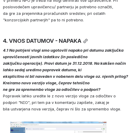
V primeru NPO je treba na vlogi definirati vse upravičence. Pri 
poslovodečem upravičencu/ partnerju je potrebno označiti, 
da gre za prejemnika proračunskih sredstev, pri ostalih 
"konzorcijskih partnerjih" pa to ni potrebno. 
4. VNOS DATUMOV - NAPAKA
4.1 Na potrjeni vlogi smo ugotovili napako pri datumu zaključka 
upravičenosti javnih izdatkov (in posledično 
zaključku operacije). Pravi datum je 31.12.2018. Na kakšen način 
lahko sedaj uredimo popravek datuma, ki 
eksplicitno ni bil naveden v nobenem delu vloge oz. njenih prilog? 
Kreiramo novo verzijo vloge, čeprav tehnično 
ne gre za spremembo vloge za odločitev o podpori? 
Popravek lahko uredite le z novo verzijo vloge za odločitev o 
podpori "NIO", pri tem pa v komentarju zapišete, zakaj je
bila ustvarjena nova verzija, čeprav ni šlo za spremembo vloge.
Open