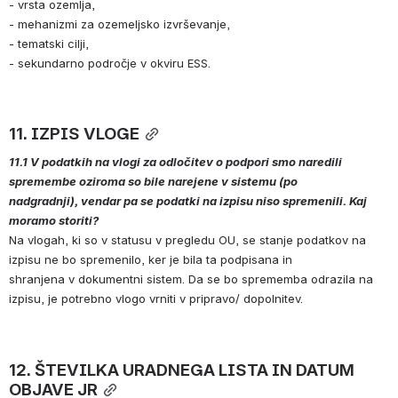
- vrsta ozemlja,
- mehanizmi za ozemeljsko izvrševanje,
- tematski cilji,
- sekundarno področje v okviru ESS.
11. IZPIS VLOGE
11.1 V podatkih na vlogi za odločitev o podpori smo naredili 
spremembe oziroma so bile narejene v sistemu (po 
nadgradnji), vendar pa se podatki na izpisu niso spremenili. Kaj 
moramo storiti?
Na vlogah, ki so v statusu v pregledu OU, se stanje podatkov na 
izpisu ne bo spremenilo, ker je bila ta podpisana in 
shranjena v dokumentni sistem. Da se bo sprememba odrazila na 
izpisu, je potrebno vlogo vrniti v pripravo/ dopolnitev. 
12. ŠTEVILKA URADNEGA LISTA IN DATUM 
OBJAVE JR