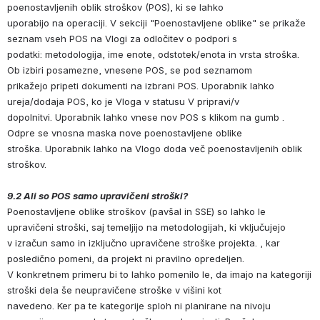
poenostavljenih oblik stroškov (POS), ki se lahko 
uporabijo na operaciji. V sekciji "Poenostavljene oblike" se prikaže 
seznam vseh POS na Vlogi za odločitev o podpori s 
podatki: metodologija, ime enote, odstotek/enota in vrsta stroška. 
Ob izbiri posamezne, vnesene POS, se pod seznamom 
prikažejo pripeti dokumenti na izbrani POS. Uporabnik lahko 
ureja/dodaja POS, ko je Vloga v statusu V pripravi/v 
dopolnitvi. Uporabnik lahko vnese nov POS s klikom na gumb . 
Odpre se vnosna maska nove poenostavljene oblike 
stroška. Uporabnik lahko na Vlogo doda več poenostavljenih oblik 
stroškov. 
9.2 Ali so POS samo 
upravičeni
 stroški? 
Poenostavljene oblike stroškov (pavšal in SSE) so lahko le 
upravičeni stroški, saj temeljijo na metodologijah, ki vključujejo 
v izračun samo in izključno upravičene stroške projekta. , 
kar 
posledično pomeni, da projekt ni pravilno opredeljen. 
V konkretnem primeru bi to lahko pomenilo le, da imajo na kategoriji 
stroški dela še neupravičene stroške v višini kot 
navedeno. Ker pa te kategorije sploh ni planirane na nivoju 