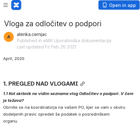
Open in app
Vloga za odločitev o podpori
alenka.cernjac
Published in eMA Uporabniška dokumentacija
Last updated Fri Feb 26 2021
April, 2020
1. PREGLED NAD VLOGAMI
1.1 Kot skrbnik ne vidim seznama vlog Odločitev o podpori. V čem 
je težava?
Obrnite se na koordinatorja na vašem PO, kjer se vam v okviru 
dodeljenih pravic opredeli še podatek o posredniškem 
organu.