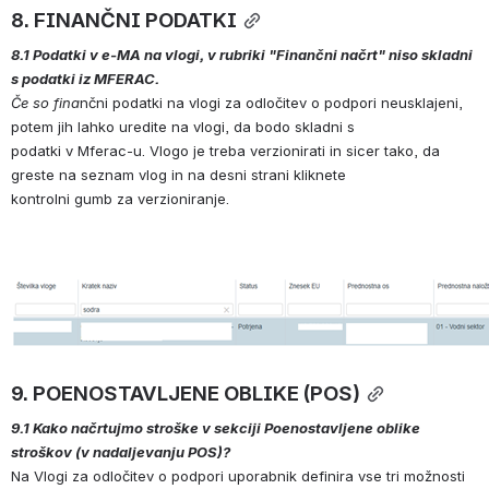
8. FINANČNI PODATKI
8.1 Podatki v e-MA na vlogi, v rubriki "Finančni načrt" niso skladni 
s podatki iz MFERAC. 
Če so fina
nčni podatki na vlogi za odločitev o podpori neusklajeni, 
potem jih lahko uredite na vlogi, da bodo skladni s 
podatki v Mferac-u. Vlogo je treba verzionirati in sicer tako, da 
greste na seznam vlog in na desni strani kliknete 
kontrolni gumb za verzioniranje.
Open
9. POENOSTAVLJENE OBLIKE (POS)
9.1 Kako načrtujmo stroške v sekciji Poenostavljene oblike 
stroškov (v nadaljevanju POS)? 
Na Vlogi za odločitev o podpori uporabnik definira vse tri možnosti 