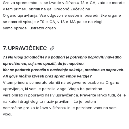
Gre za spremembo, ki se izvede v šifrantu IS e-CA, zato se morate 
v tem primeru obrniti na ga. Gregorič Zečevič na 
Organu upravljanja. Vse odgovorne osebe in posredniške organe 
se namreč vpisuje v IS e-CA, v IS e-MA pa se na vlogi 
samo opredeli ustrezni organ.
7. UPRAVIČENEC 
7.1 Na vlogi za odločitev o podpori je potrebno popraviti navedbo 
upravičenca, saj smo opazili, da je napačna. 
Ker se podatek prenaša v naslednje sekcije, prosimo za popravek. 
Ali ga je možno izvesti brez spremembe verzije?
V tem primeru se morate obrniti na odgovorno osebo na Organu 
upravljanja, ki vam je potrdila vlogo. Vlogo bo potrebno 
verzionirati in popraviti naziv upravičenca. Preverite lahko tudi, če je 
na kateri drugi vlogi ta naziv pravilen – če je, potem 
namreč ne gre za težavo v šifrantu in je potreben vnos na sami 
vlogi.